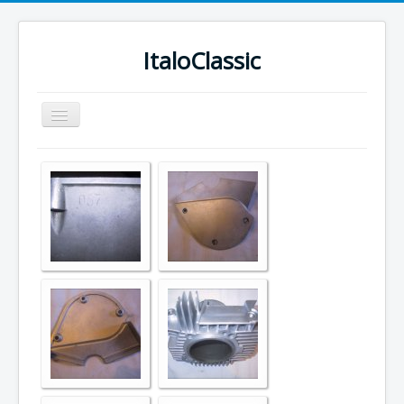
ItaloClassic
Navigation
an/aus
Home
Ducati Teile
Datenschutz
Impressum
Kontakt