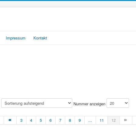
Impressum
Kontakt
e
Nummer anzeigen
3
4
5
6
7
8
9
...
11
12