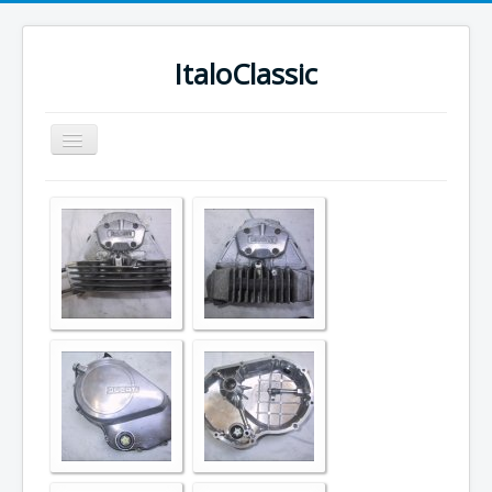
ItaloClassic
Navigation
an/aus
Home
Ducati Teile
Datenschutz
Impressum
Kontakt